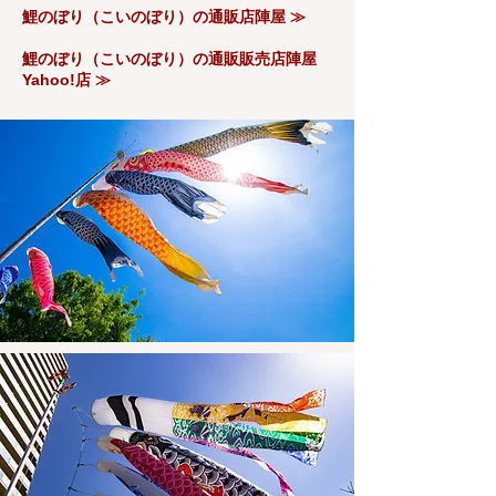
鯉のぼり（こいのぼり）の通販店陣屋 ≫
鯉のぼり（こいのぼり）の通販販売店陣屋
Yahoo!店 ≫