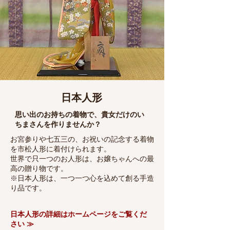
日本人形
思い出のお持ちの着物で、貴女だけのい
ちまさんを作りませんか？
お宮参りや七五三の、お祝いの記念する着物
を市松人形に着付けられます。
世界で只一つのお人形は、お嬢ちゃんへの最
高の贈り物です。
※日本人形は、一つ一つ心を込めて創る手造
り品です。
日本人形の詳細はホームページをご覧くだ
さい ≫